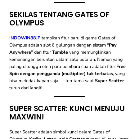
SEKILAS TENTANG GATES OF
OLYMPUS
INDOWIN88JP
tampikan fitur baru di game Gates of
Olympus adalah slot 6 gulungan dengan sistem
“Pay
Anywhere”
dan fitur
Tumble
yang memungkinkan
kemenangan beruntun dalam satu putaran. Namun yang
paling ditunggu oleh para pemburu cuan adalah fitur
Free
Spin dengan pengganda (multiplier) tak terbatas
, yang
bisa meledak kapan saja — terutama saat
Super Scatter
turun dari langit!
SUPER SCATTER: KUNCI MENUJU
MAXWIN!
Super Scatter adalah simbol kunci dalam Gates of
Olympus. Ketika
4 atau lebih Scatter
muncul di layar, kamu