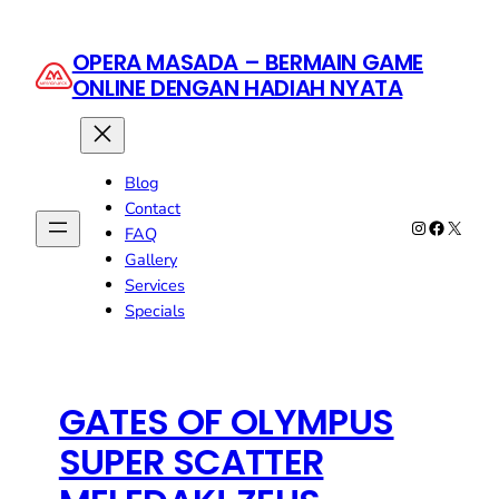
Skip
to
OPERA MASADA – BERMAIN GAME
content
ONLINE DENGAN HADIAH NYATA
Blog
Contact
Instagram
Faceboo
X
FAQ
Gallery
Services
Specials
GATES OF OLYMPUS
SUPER SCATTER