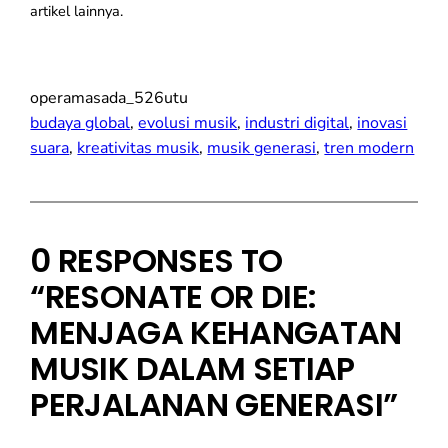
artikel lainnya.
operamasada_526utu
budaya global
, 
evolusi musik
, 
industri digital
, 
inovasi
suara
, 
kreativitas musik
, 
musik generasi
, 
tren modern
0 RESPONSES TO
“RESONATE OR DIE:
MENJAGA KEHANGATAN
MUSIK DALAM SETIAP
PERJALANAN GENERASI”