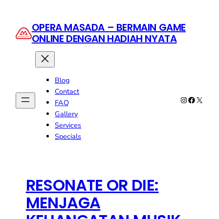
Skip
to
OPERA MASADA – BERMAIN GAME
content
ONLINE DENGAN HADIAH NYATA
Blog
Contact
Instagram
Faceboo
X
FAQ
Gallery
Services
Specials
RESONATE OR DIE:
MENJAGA